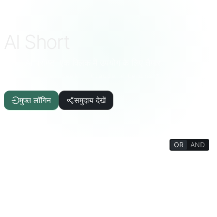
AI Short
चुनिंदा AI प्रॉम्प्ट, एक क्लिक में उपयोग के लिए तैयार
ChatGPT · DeepSeek · Claude · Gemini व अधिक
मुफ्त लॉगिन
समुदाय देखें
OR
AND
FILTERS
लेखन सहायक
लेख/रिपोर्ट
आईटी/प्रोग्रामिंग
एआई
जीवन की गुणवत्ता
मजेदार तथ्य
जीवन विश्वकोश
मनोविज्ञान/सामाजिक
दर्शन/धर्म
मानसिक प्रशिक्षण
शिक्षा/छात्र
अकादमिक/शिक्षक
मजेदार खेल
उत्पादकता उपकरण
टर्मिनल/इंटरप्रेटर
भाषा/अनुवाद