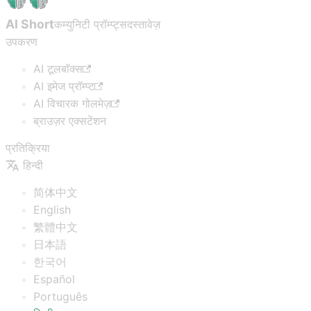
AI Short
कम्युनिटी प्रॉम्प्ट्स
दस्तावेज़
उपकरण
AI टूलबॉक्स
AI इमेज प्रॉम्प्ट
AI विचारक गोलमेज़
ब्राउज़र एक्सटेंशन
प्रतिक्रिया
हिन्दी
简体中文
English
繁體中文
日本語
한국어
Español
Português