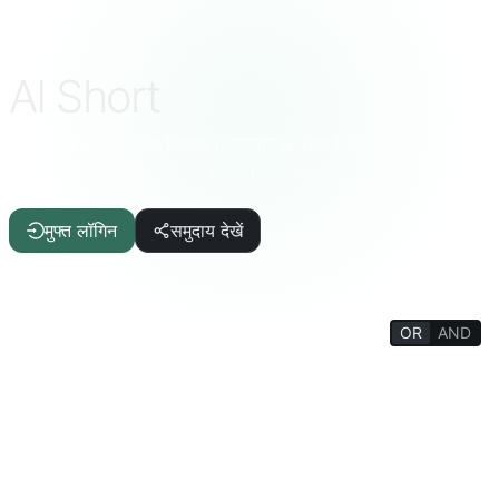
AI Short
चुनिंदा AI प्रॉम्प्ट, एक क्लिक में उपयोग के लिए तैयार
ChatGPT · DeepSeek · Claude · Gemini व अधिक
मुफ्त लॉगिन
समुदाय देखें
OR
AND
FILTERS
लेखन सहायक
लेख/रिपोर्ट
आईटी/प्रोग्रामिंग
एआई
जीवन की गुणवत्ता
मजेदार तथ्य
जीवन विश्वकोश
मनोविज्ञान/सामाजिक
दर्शन/धर्म
मानसिक प्रशिक्षण
शिक्षा/छात्र
अकादमिक/शिक्षक
मजेदार खेल
उत्पादकता उपकरण
टर्मिनल/इंटरप्रेटर
भाषा/अनुवाद