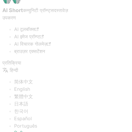
AI Short
कम्युनिटी प्रॉम्प्ट्स
दस्तावेज़
उपकरण
AI टूलबॉक्स
AI इमेज प्रॉम्प्ट
AI विचारक गोलमेज़
ब्राउज़र एक्सटेंशन
प्रतिक्रिया
हिन्दी
简体中文
English
繁體中文
日本語
한국어
Español
Português