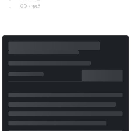
QQ समूह