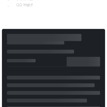
QQ समूह