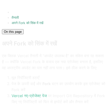
तैनाती
अपने Fork को सिंक में रखें
On this page
अपने Fork को सिंक में रखें
एक क्लिक Vercel तैनाती में "अपडेट उपलब्ध है" का संकेत बना रह सकता
है — क्योंकि Vercel Fork के बजाय एक नया प्रोजेक्ट बनाता है, इसलिए
वह अपस्ट्रीम अपडेट का पता नहीं लगा पाता। इसे ठीक करने के लिए:
मूल रिपॉजिटरी हटाएँ
पेज के ऊपरी दाईं ओर
Fork
बटन का उपयोग करके इस प्रोजेक्ट को
Fork करें
Vercel नए-प्रोजेक्ट पेज
पर Import Git Repository में Fork
किए गए रिपॉजिटरी को फिर से इम्पोर्ट करें और तैनात करें