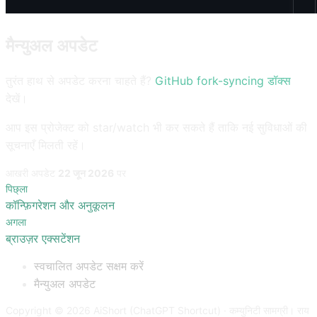
मैन्युअल अपडेट
तुरंत हाथ से अपडेट करना चाहते हैं?
GitHub fork-syncing डॉक्स
देखें।
आप इस प्रोजेक्ट को star/watch भी कर सकते हैं ताकि नई सुविधाओं की
सूचनाएँ मिलती रहें।
आखरी अपडेट
22 जून 2026
पर
पिछ्ला
कॉन्फ़िगरेशन और अनुकूलन
अगला
ब्राउज़र एक्सटेंशन
स्वचालित अपडेट सक्षम करें
मैन्युअल अपडेट
Copyright © 2026 AiShort (ChatGPT Shortcut) · कम्युनिटी सामग्री। राय