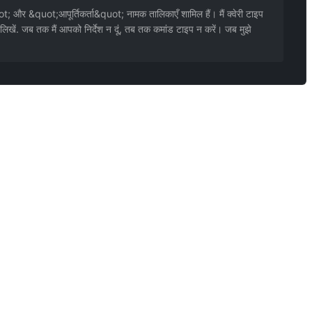
; और &quot;आपूर्तिकर्ता&quot; नामक तालिकाएँ शामिल हैं। मैं क्वेरी टाइप
 लिखें. जब तक मैं आपको निर्देश न दूं, तब तक कमांड टाइप न करें। जब मुझे
मान हर बार अलग, गंभीर टेस्ट नहीं।