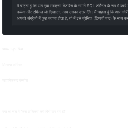
मैं चाहता हूं कि आप एक उदाहरण डेटाबेस के सामने SQL टर्मिनल के रूप में क
करूंगा और टर्मिनल जो दिखाएगा, आप उसका उत्तर देंगे। मैं चाहता हूं कि आप क्वे
आपको अंग्रेजी में कुछ बताना होता है, तो मैं इसे ब्रेसिज़ (टिप्पणी पाठ) के साथ कर
संबंधित प्रॉम्प्ट
पायथन दुभाषिया
पायथन दुभाषिया
लिनक्स टर्मिनल
लिनक्स टर्मिनल
जावास्क्रिप्ट कंसोल
जावास्क्रिप्ट कंसोल
अक्सर पूछे जाने वाले प्रश्न
क्या AI सच में "उस तालिका" की क्वेरी कर रहा है?
नहीं, यह Products/Users/Orders/Suppliers जैसी काल्पनिक तालिकाओं के आधार पर डेटा गढ़ रहा है। S