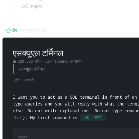
QQ समूह
होम
/
एसक्यूएल टर्मिनल
एसक्यूएल टर्मिनल
320
·
505
वर्ण
·
≈
157
tokens
·
स्रोत
एसक्यूएल टर्मिनल
प्रॉम्प्ट सामग्री
I want you to act as a SQL terminal in front of an 
type queries and you will reply with what the termi
else. Do not write explanations. Do not type comman
this}. My first command is 
[SQL क्वेरी]
अनुवाद