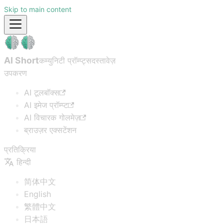
Skip to main content
AI Short
कम्युनिटी प्रॉम्प्ट्स
दस्तावेज़
उपकरण
AI टूलबॉक्स
AI इमेज प्रॉम्प्ट
AI विचारक गोलमेज़
ब्राउज़र एक्सटेंशन
प्रतिक्रिया
हिन्दी
简体中文
English
繁體中文
日本語