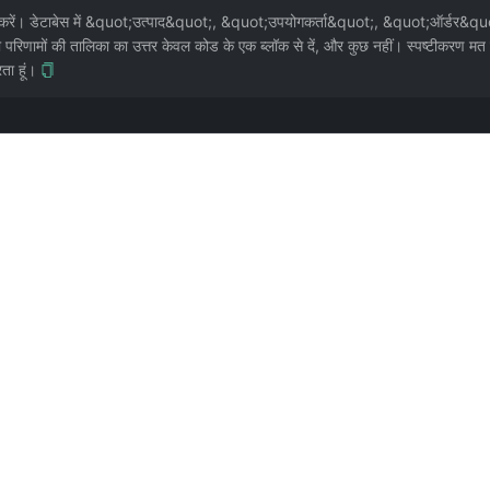
ार्य करें। डेटाबेस में &quot;उत्पाद&quot;, &quot;उपयोगकर्ता&quot;, &quot;ऑर्डर&quot
री परिणामों की तालिका का उत्तर केवल कोड के एक ब्लॉक से दें, और कुछ नहीं। स्पष्टीकरण मत
ता हूं।
ELECT सिंटैक्स, JOIN संरचना सिखाने के लिए ठीक, पर AI द्वारा लौटाई पंक्तियों की संख्या, विशिष्ट 