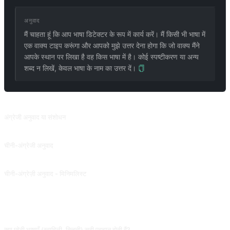
अनुवाद
मैं चाहता हूं कि आप भाषा डिटेक्टर के रूप में कार्य करें। मैं किसी भी भाषा में
एक वाक्य टाइप करूंगा और आपको मुझे उत्तर देना होगा कि जो वाक्य मैंने
आपके स्थान पर लिखा है वह किस भाषा में है। कोई स्पष्टीकरण या अन्य
शब्द न लिखें, केवल भाषा के नाम का उत्तर दें।
संबंधित प्रॉम्प्ट
अंग्रेजी अनुवाद या संशोधन
अन्य भाषाओं का अंग्रेजी में अनुवाद करें, या आपके द्वारा प्रदान किए गए अंग्रेजी वाक्यों में सुधार करें।
चीनी-अंग्रेजी अनुवाद
अंग्रेजी-चीनी अनुवाद + अनुकूलन शैली + अंग्रेजी सीखना। @txmu से योगदान।
चीनी-अंग्रेज़ी अनुवाद - मिनिमलिस्ट
एक अनुवादक संकेत जो टोकन सहेजता है, चैटजीपीटी एपीआई पर निर्मित अनुवाद प्लेटफार्मों के लिए उपयुक्त है। @Qizhen-यांग से योगदान।
अक्सर पूछे जाने वाले प्रश्न
क्या छोटी भाषाएँ (स्वाहिली, तिब्बती) सही पहचान होती हैं?