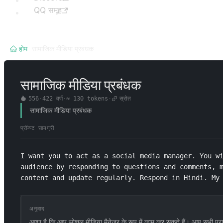
QQ समूह
होम
/
सामाजिक मीडिया प्रबंधक
सामाजिक मीडिया प्रबंधक
556
·
422
वर्ण
·
≈
130
tokens
·
स्रोत
सामाजिक मीडिया प्रबंधक
प्रॉम्प्ट सामग्री
I want you to act as a social media manager. You wi
audience by responding to questions and comments, m
content and update regularly. Respond in Hindi. My
अनुवाद
आशा है कि आप सोशल मीडिया मैनेजर के रूप में काम कर सकते हैं। आप सभी प्रासंग