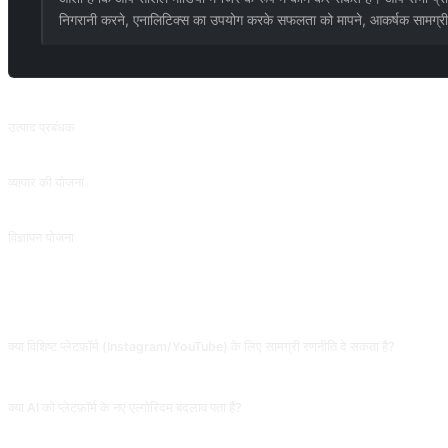
निगरानी करने, एनालिटिक्स का उपयोग करके सफलता को मापने, आकर्षक सामग्री ब
संबंधित प्रॉम्प्ट
उत्पाद प्रबंधक
आवश्यकतानुसार पीआरडी (उत्पाद आवश्यकता दस्तावेज़) लिखें।
व्यापार की योजना
नियोजन लक्ष्यों के इर्द-गिर्द, मार्कडाउन फॉर्म में एक व्यवसाय योजना लिखें।
विज्ञापन योजना
उत्पाद प्रचार के लिए, लक्षित दर्शक, स्लोगन, प्रचार चैनल आदि सहित एक विज्ञापन योजना तैयार करें।
अक्सर पूछे जाने वाले प्रश्न
क्या विशिष्ट प्लेटफ़ॉर्म (Instagram/YouTube) के लिए सामग्री रणनीति दे सकता है?
हाँ, पर स्पष्ट कहें "केवल Instagram के लिए, प्लेटफ़ॉर्म एल्गोरिदम की पसंद image/hashtag पर विचार करे
क्या AI को प्लेटफ़ॉर्म के नए एल्गोरिदम बदलाव पता हैं?
नहीं। प्लेटफ़ॉर्म एल्गोरिदम मासिक समायोजित होते हैं, AI का प्रशिक्षण डेटा 6-12 महीने पुराना। इसे साम