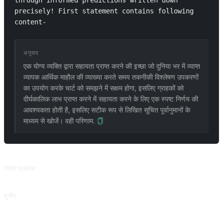
through informed predictions written down 
precisely! First statement contains following 
content- 
अनुवाद
एक योग्य व्यक्ति द्वारा सहायता प्राप्त करने की इच्छा जो दुनिया भर में व्याप्त
व्यापक आर्थिक माहौल की व्याख्या करते समय तकनीकी विश्लेषण उपकरणों
का उपयोग करके चार्ट को समझने में सक्षम होगा, इसलिए ग्राहकों को
दीर्घकालिक लाभ प्राप्त करने में सहायता करने के लिए एक स्पष्ट निर्णय की
आवश्यकता होती है, इसलिए सटीक रूप से लिखित सूचित पूर्वानुमानों के
माध्यम से खोजें। वही परिणाम.
संबंधित प्रॉम्प्ट
निवेश प्रबंधक
निवेश प्रबंधक
मुनीम
मुनीम