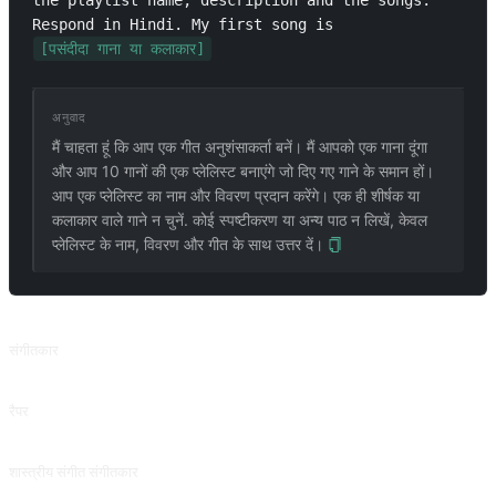
the playlist name, description and the songs. 
Respond in Hindi. My first song is 
[पसंदीदा गाना या कलाकार]
अनुवाद
मैं चाहता हूं कि आप एक गीत अनुशंसाकर्ता बनें। मैं आपको एक गाना दूंगा
और आप 10 गानों की एक प्लेलिस्ट बनाएंगे जो दिए गए गाने के समान हों।
आप एक प्लेलिस्ट का नाम और विवरण प्रदान करेंगे। एक ही शीर्षक या
कलाकार वाले गाने न चुनें. कोई स्पष्टीकरण या अन्य पाठ न लिखें, केवल
प्लेलिस्ट के नाम, विवरण और गीत के साथ उत्तर दें।
संबंधित प्रॉम्प्ट
संगीतकार
संगीतकार
रैपर
रैपर
शास्त्रीय संगीत संगीतकार
शास्त्रीय संगीत संगीतकार