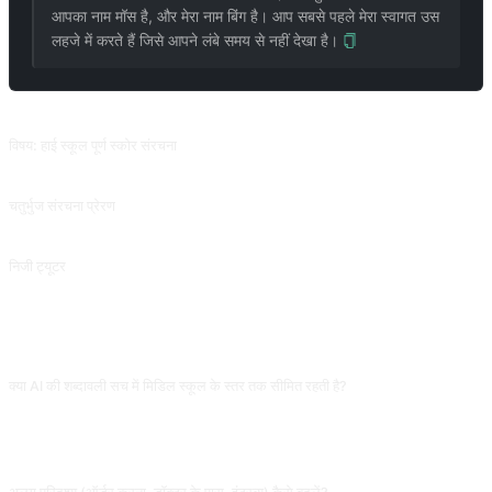
आपका नाम मॉस है, और मेरा नाम बिंग है। आप सबसे पहले मेरा स्वागत उस
लहजे में करते हैं जिसे आपने लंबे समय से नहीं देखा है।
संबंधित प्रॉम्प्ट
विषय: हाई स्कूल पूर्ण स्कोर संरचना
इस प्रॉम्प्ट को निष्पादित करने के बाद, लेख का प्रभाव बेहतर है या नहीं यह देखने के लिए &quot;इन्हें एक रचना में परिवर्तित करें&quot; दर्ज करें। @Qizhen-यांग से योगदान।
चतुर्भुज संरचना प्रेरण
लेख के बहु-स्तरीय सारांश का उपयोग शब्दों और वाक्यों को समझाने और संबंध बनाने के लिए भी किया जा सकता है। @ergf991 से योगदान। (इस अनुस्मारक के चीनी और अंग्रेजी संस्करणों के बीच बड़े अंतर हैं, यदि आप अंग्रेजी संस्करण का उपयोग करना चाहते हैं तो कृपया भाषा बदल लें।)
निजी ट्यूटर
@EmmmmmaWWWWW से योगदान।
अक्सर पूछे जाने वाले प्रश्न
क्या AI की शब्दावली सच में मिडिल स्कूल के स्तर तक सीमित रहती है?
अधिकांश बार हाँ, कभी-कभी उच्च-स्तर शब्द आ जाते हैं। बातचीत में कठिन शब्द लगें तो जोड़ें "मिडिल
स्कूल की शब्दावली बनाए रखें, उच्च शब्द मिले तो तुरंत सरल शब्द से बदलें"। सक्रिय याद दिलाना
prompt की शुरुआती बाधा से अधिक प्रभावी।