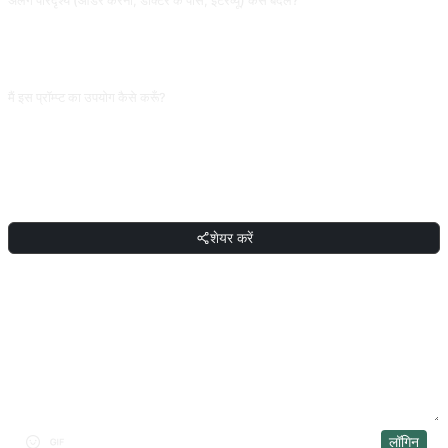
अलग परिदृश्य (ऑर्डर करना, डॉक्टर के पास, इंटरव्यू) कैसे बदलें?
सीधे कहें "अगली बातचीत में दृश्य को एयरपोर्ट चेक-इन में बदलें" या "अब हम अस्पताल रजिस्ट्रेशन में
हैं"। AI बिना रुके स्थिति बदलेगा, prompt दोबारा लिखने की ज़रूरत नहीं। लंबे अभ्यास के लिए 10
सामान्य परिदृश्य क्रमशः चलाएँ, शब्द कवरेज पूर्ण।
मैं इस प्रॉम्प्ट का उपयोग कैसे करूँ?
प्रॉम्प्ट कॉपी करें, वर्ग कोष्ठक [प्लेसहोल्डर] को अपने इनपुट से बदलें, फिर ChatGPT, Claude,
Gemini, DeepSeek, Qwen या किसी भी बातचीत सक्षम AI इंटरफ़ेस में पेस्ट करके भेज दें।
शेयर करें
शेयर करें
चर्चा
लॉगिन