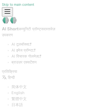
Skip to main content
AI Short
कम्युनिटी प्रॉम्प्ट्स
दस्तावेज़
उपकरण
AI टूलबॉक्स
AI इमेज प्रॉम्प्ट
AI विचारक गोलमेज़
ब्राउज़र एक्सटेंशन
प्रतिक्रिया
हिन्दी
简体中文
English
繁體中文
日本語