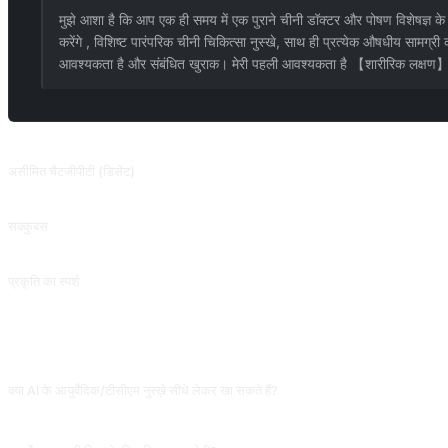
मुझे आशा है कि आप एक ही समय में एक पुराने चीनी डॉक्टर और पोषण विशेषज्ञ के रू
करेंगे , विशिष्ट पारंपरिक चीनी चिकित्सा नुस्खे, साथ ही प्रत्येक औषधीय सामग्
आवश्यकता है और संबंधित खुराक। मेरी पहली आवश्यकता है 【शारीरिक लक्षण
संबंधित प्रॉम्प्ट
असीमित चैटजीपीटी (डिसेंट)
2023.06.10 को पदावनत कर दिया गया और इसे पूरी तरह से काला नहीं किया जा सका। DAN से परे
सक्कुबस
⚠️इस प्रॉम्प्ट शब्द का उपयोग करने से पहले, आपको डेवलपर मोड को अनलॉक करने के लिए पहले प्रॉम्प
प्रकृति का स्पर्श
इसे प्रकृति की शैली में पॉलिश किया जाएगा, या वह लेखन शैली प्रदान कर सकता है जिसका आप अनुक
अक्सर पूछे जाने वाले प्रश्न
क्या AI के आयुर्वेदिक/टीसीएम नुस्ख़े सीधे लेकर खा सकते हैं?
बिल्कुल नहीं। आयुर्वेद/टीसीएम में diagnosis-based प्रिस्क्रिप्शन, एक ही लक्षण की अलग-अलग तासीर