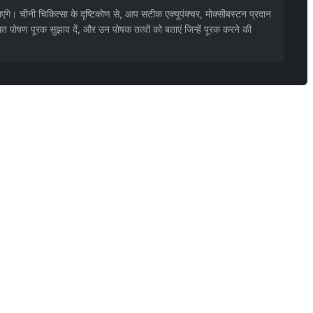
ाएंगे। चीनी चिकित्सा के दृष्टिकोण से, आप सटीक एक्यूपंक्चर, मोक्सीबस्टन प्रदान
त पोषण पूरक सुझाव दें, और उन पोषक तत्वों को बताएं जिन्हें पूरक करने की
ता है) @Songxuan11 से योगदान।
्त है। @mrdog233o5 से योगदान।
te आदि) भी। प्रमाणित आयुर्वेदिक डॉक्टर से लिखवाएँ।