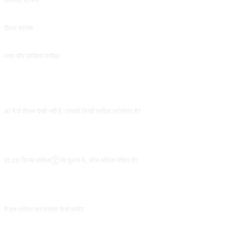
समाचार टिप्पणी
किसी समाचार कहानी या विषय से संबंधित मुद्दों पर संभावित समाधान और दृष्टिकोण पर चर्चा करें।
फ़िल्म सारांश
निर्दिष्ट टीवी श्रृंखला या फिल्म की सामग्री को रचनात्मक पृष्ठभूमि, प्रोडक्शन टीम और कथानक जैसे कई दृष्टिकोणों से प्रस्तुत करें। @zhuxingy1 से योगदान।
भाषा और साहित्य समीक्षा
साहित्यिक कृतियों का विश्लेषण और व्याख्या करना, उद्गम और प्रभाव प्रदान करना।
अक्सर पूछे जाने वाले प्रश्न
AI ने वो फ़िल्म देखी नहीं है, उसकी लिखी समीक्षा भरोसेमंद है?
मशहूर फ़िल्मों पर बुनियादी तौर पर भरोसेमंद है, कम लोकप्रिय या 2023 के बाद की नई फ़िल्मों के लिए
अक्सर कहानी और पात्र गढ़ देता है। पहले AI से एक अनुच्छेद में कथानक कहलवाएँ, आपकी स्मृति से मेल
न खाए तो तुरंत सुधारें, फिर औपचारिक समीक्षा लिखवाएँ, ग़लत नींव पर विश्लेषण से बच जाएँगे।
ID 25 फ़िल्म समीक्षा② से तुलना में, कौन अधिक पेशेवर है?
ID 24 movie critic दृष्टिकोण है, दर्शक अनुभव और मनोरंजन पर ज़ोर; ID 25 film critic है, सिनेमा
अध्ययन (कैमरा भाषा, एडिटिंग, ऑडियो-विज़ुअल प्रतीक) की ओर अधिक झुकाव। सोशल मीडिया/समीक्षा
के लिए 24 चुनें, फ़िल्म समीक्षा कॉलम या अकादमिक असाइनमेंट के लिए 25 चुनें।
मैं इस प्रॉम्प्ट का उपयोग कैसे करूँ?
प्रॉम्प्ट कॉपी करें, वर्ग कोष्ठक [प्लेसहोल्डर] को अपने इनपुट से बदलें, फिर ChatGPT, Claude,