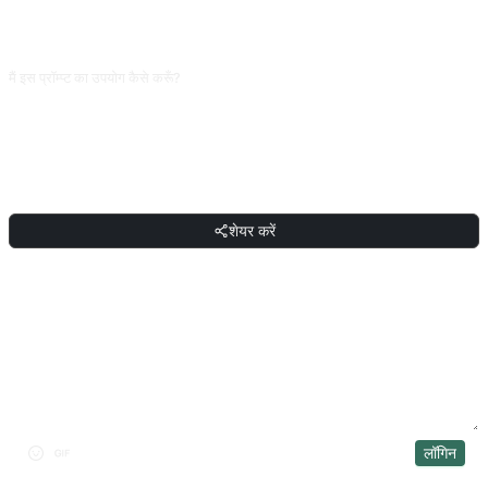
तेज़ी से बदलता है, AI बुनियादी रूप से अविश्वसनीय। घरेलू यात्रा के लिए सीधे MakeMyTrip,
international के लिए पहले AI से विचार फिर booking।
मैं इस प्रॉम्प्ट का उपयोग कैसे करूँ?
प्रॉम्प्ट कॉपी करें, वर्ग कोष्ठक [प्लेसहोल्डर] को अपने इनपुट से बदलें, फिर ChatGPT, Claude,
Gemini, DeepSeek, Qwen या किसी भी बातचीत सक्षम AI इंटरफ़ेस में पेस्ट करके भेज दें।
शेयर करें
शेयर करें
चर्चा
लॉगिन