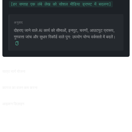
[हर सप्ताह एक लंबे लेख को सोशल मीडिया ड्राफ्ट में बदलना]
अनुवाद
दोहराए जाने वाले AI कार्य को सीमाओं, इनपुट, चरणों, आउटपुट प्रारूप,
गुणवत्ता जांच और सुधार रिकॉर्ड वाले पुन: उपयोग योग्य वर्कफ़्लो में बदलें।
संबंधित प्रॉम्प्ट
यात्रा मार्ग योजना
यात्रा गंतव्य, बजट, समय और आवश्यकताओं के आधार पर मोटे तौर पर योजना बनाएं। @suaifu से योगदान।
कागज का वजन कम करना
@百蛋白肉周 से योगदान।
आइकन डिज़ाइन
डिज़ाइन विचारों को ठोस बनाते हुए अवधारणाओं या विचारों को ठोस चीज़ों में बदलें। @梁哲豪 से साझा किया गया।
अक्सर पूछे जाने वाले प्रश्न