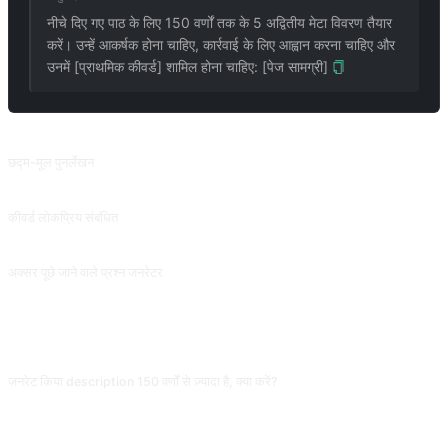
नीचे दिए गए पाठ के लिए 150 वर्णों तक के 5 अद्वितीय मेटा विवरण तैयार
करें। उन्हें आकर्षक होना चाहिए, कार्रवाई के लिए आह्वान करना चाहिए और
उनमें [प्राथमिक कीवर्ड] शामिल होना चाहिए: [पेज सामग्री]
संबंधित प्रॉम्प्ट
छद्म-मूल पुनर्लेखन
पाठ दोहराव से बचने के लिए निर्दिष्ट सामग्री के कई संस्करणों को फिर से लिखें।
कीवर्ड लोकप्रिय संबंधित
इसका उपयोग किसी विशिष्ट विषय पर उपयोगकर्ता के फोकस को समझने या लेख की संरचना को व्यवस्थित करने के लिए किया जा सकता है, और इसे &quot;हॉट कीवर्ड&quot;, &quot;हॉट टॉपिक्स&quot;, &quot;हॉट ब्रांड&quot;, &quot;हॉट वेबसाइट्स&quot; आदि में भी बदला जा सकता है। .
अक्सर पूछे जाने वाले प्रश्न जनरेटर
सामग्री के आधार पर अक्सर पूछे जाने वाले प्रश्न उत्पन्न करें।
अक्सर पूछे जाने वाले प्रश्न
जनरेट किया description 150 वर्णों से ज़्यादा है, क्या करें?
स्पष्ट कहें "150 वर्णों के अंदर सख़्ती से सीमित, हिंदी लगभग 100-120 वर्ण (स्पेस और विराम चिन्हों
सहित)"। अलग-अलग भाषाओं के वर्ण अंक अलग हैं, भाषा निर्दिष्ट न करें तो शब्द संख्या गड़बड़ाएगी;
परिणाम मिलने पर ख़ुद गिनें, AI अक्सर सीमा पार करता है।