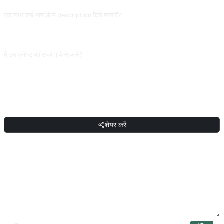
एक साथ कई भाषाओं में description कैसे बनवाएँ?
दो चरणों में: पहले हिंदी में 5 संस्करण बनवाएँ, फिर कहें "ऊपर के 5 को अंग्रेज़ी में अनुवाद करें, लगभग
155 वर्णों तक"। एक बार में कई भाषाएँ मिल-जुल जाती हैं, और हर भाषा की वर्ण सीमा अलग होती है।
मैं इस प्रॉम्प्ट का उपयोग कैसे करूँ?
प्रॉम्प्ट कॉपी करें, वर्ग कोष्ठक [प्लेसहोल्डर] को अपने इनपुट से बदलें, फिर ChatGPT, Claude,
Gemini, DeepSeek, Qwen या किसी भी बातचीत सक्षम AI इंटरफ़ेस में पेस्ट करके भेज दें।
शेयर करें
शेयर करें
चर्चा