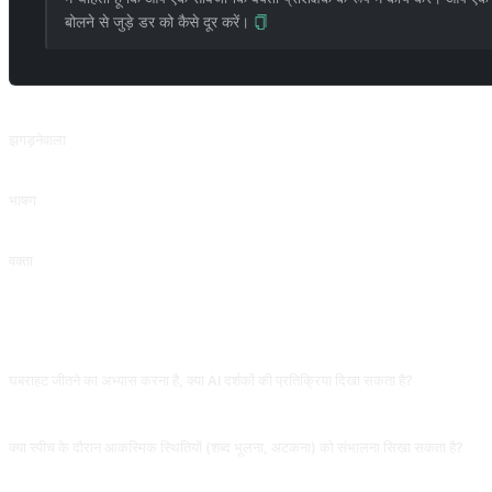
बोलने से जुड़े डर को कैसे दूर करें।
संबंधित प्रॉम्प्ट
झगड़नेवाला
विषय का दोनों पक्षों से विश्लेषण करें
भाषण
@SetSeele से योगदान।
वक्ता
वक्तृतावादी
अक्सर पूछे जाने वाले प्रश्न
घबराहट जीतने का अभ्यास करना है, क्या AI दर्शकों की प्रतिक्रिया दिखा सकता है?
हाँ, AI को दर्शक का रोल दें: "मैं अभी X पर 1 मिनट बोलूँगा, आप दर्शक हैं, ख़त्म होने के बाद 3 प्रश्न/
क्या स्पीच के दौरान आकस्मिक स्थितियों (शब्द भूलना, अटकना) को संभालना सिखा सकता है?
हाँ। सीधे पूछें "यदि 30 सेकंड के बाद शब्द भूल जाऊँ तो कौन सी रिकवरी पंक्तियाँ इस्तेमाल करूँ"। AI