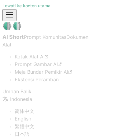
Lewati ke konten utama
AI Short
Prompt Komunitas
Dokumen
Alat
Kotak Alat AI
Prompt Gambar AI
Meja Bundar Pemikir AI
Ekstensi Peramban
Umpan Balik
Indonesia
简体中文
English
繁體中文
日本語