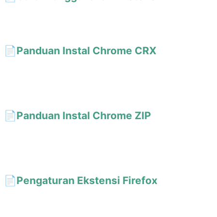
Kuasai ekstensi browser AI Short! Aktifkan sidebar, panggil
perpustakaan prompt dengan pintasan Alt+Shift+S sekali klik.
📄️
Panduan Instal Chrome CRX
Instal ekstensi AI Short secara manual melalui file CRX. Aktifkan
mode developer dan seret untuk menginstal. Termasuk solusi
untuk masalah umum.
📄️
Panduan Instal Chrome ZIP
Instal ekstensi AI Short di Chrome melalui file ZIP, setelah
diekstrak seret ke halaman ekstensi. Cocok untuk situasi ketika
CRX tidak dapat diinstal.
📄️
Pengaturan Ekstensi Firefox
Panduan pengaturan AI Short di Firefox: sejak v4.4.0 sama
dengan versi Chrome, sidebar bawaan tanpa izin per situs,