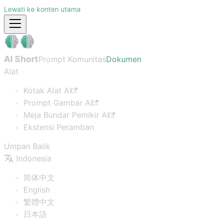
Lewati ke konten utama
AI Short
Prompt Komunitas
Dokumen
Alat
Kotak Alat AI
Prompt Gambar AI
Meja Bundar Pemikir AI
Ekstensi Peramban
Umpan Balik
Indonesia
简体中文
English
繁體中文
日本語