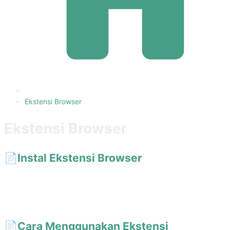
Ekstensi Browser
Ekstensi Browser
📄️
Instal Ekstensi Browser
Panggil prompt AiShort dari sidebar, popup, atau jendela terpisah
di browser, tepat di samping ChatGPT, Gemini, dan Claude. Instal
sekali klik di Chrome, Edge, dan Firefox.
📄️
Cara Menggunakan Ekstensi