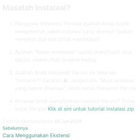
Masalah Instalasi?
Pengguna Windows: Periksa apakah Anda sudah
mengekstrak paket instalasi yang diunduh (bukan
mengklik dua kali untuk membuka)?
Apakah "Mode developer" sudah diaktifkan? Jika
belum, silakan lihat langkah kedua.
Apakah Anda menyeret file crx ke halaman
"Ekstensi"? Catatan ⚠️: Jangan klik "Muat ekstensi
yang belum dikemas", Anda harus menyeret file crx.
Browser tidak mengizinkan instalasi file crx? Coba
instal file zip!
Klik di sini untuk tutorial instalasi zip
.
Terakhir diperbarui
pada
22 Jun 2026
Sebelumnya
Cara Menggunakan Ekstensi