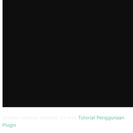
Setelah instalasi berhasil, periksa
Tutorial Penggunaan
Plugin
.