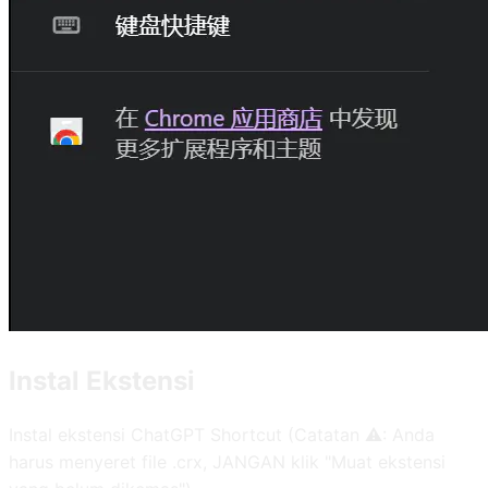
Instal Ekstensi
Instal ekstensi ChatGPT Shortcut (Catatan ⚠️: Anda
harus menyeret file .crx, JANGAN klik "Muat ekstensi