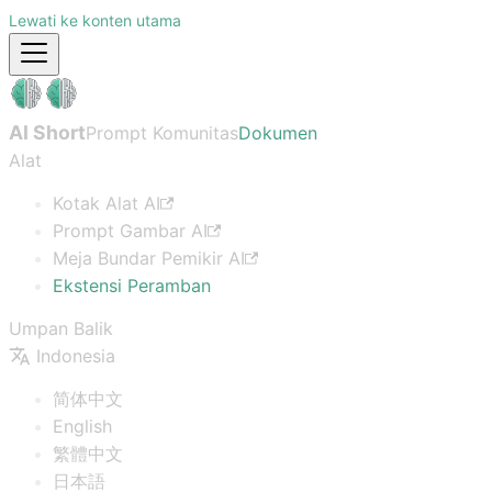
Lewati ke konten utama
AI Short
Prompt Komunitas
Dokumen
Alat
Kotak Alat AI
Prompt Gambar AI
Meja Bundar Pemikir AI
Ekstensi Peramban
Umpan Balik
Indonesia
简体中文
English
繁體中文
日本語