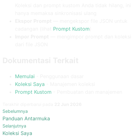
Koleksi dan prompt kustom Anda tidak hilang, ini
hanya memaksa sinkronisasi ulang
Ekspor Prompt
— mengekspor file JSON untuk
cadangan (lihat
Prompt Kustom
)
Impor Prompt
— mengimpor prompt dan koleksi
dari file JSON
Dokumentasi Terkait
Memulai
- Penggunaan dasar
Koleksi Saya
- Manajemen koleksi
Prompt Kustom
- Pembuatan dan manajemen
Terakhir diperbarui
pada
22 Jun 2026
Sebelumnya
Panduan Antarmuka
Selanjutnya
Koleksi Saya