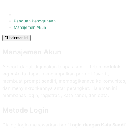
Panduan Penggunaan
Manajemen Akun
Di halaman ini
Manajemen Akun
AiShort dapat digunakan tanpa akun — tetapi
setelah
login
Anda dapat mengumpulkan prompt favorit,
membuat prompt sendiri, membagikannya ke komunitas,
dan menyinkronkannya antar perangkat. Halaman ini
membahas login, registrasi, kata sandi, dan data.
Metode Login
Dialog login menawarkan tab "
Login dengan Kata Sandi
"