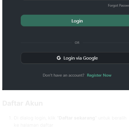
Daftar Akun
Di dialog login, klik "
Daftar sekarang
" untuk beralih
ke halaman daftar