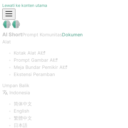
Lewati ke konten utama
AI Short
Prompt Komunitas
Dokumen
Alat
Kotak Alat AI
Prompt Gambar AI
Meja Bundar Pemikir AI
Ekstensi Peramban
Umpan Balik
Indonesia
简体中文
English
繁體中文
日本語