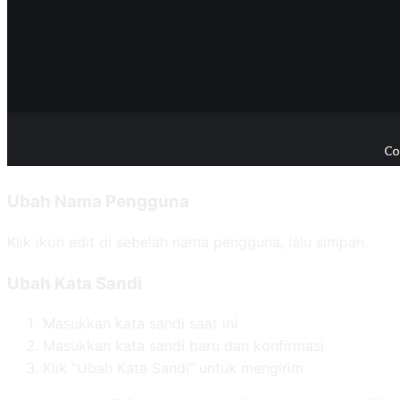
Ubah Nama Pengguna
Klik ikon edit di sebelah nama pengguna, lalu simpan.
Ubah Kata Sandi
Masukkan kata sandi saat ini
Masukkan kata sandi baru dan konfirmasi
Klik "Ubah Kata Sandi" untuk mengirim