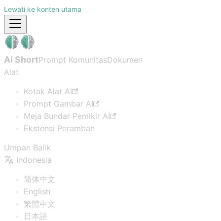
Lewati ke konten utama
AI Short
Prompt Komunitas
Dokumen
Alat
Kotak Alat AI
Prompt Gambar AI
Meja Bundar Pemikir AI
Ekstensi Peramban
Umpan Balik
Indonesia
简体中文
English
繁體中文
日本語