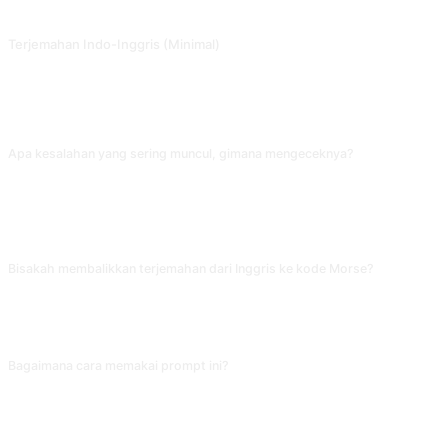
Terjemahan Inggris-Indonesia + gaya yang dapat disesuaikan + belajar bahasa Inggris. Dikontribusikan oleh @txmu.
Terjemahan Indo-Inggris (Minimal)
Prompt penerjemah hemat token, cocok untuk platform terjemahan yang dibangun menggunakan ChatGPT API. Dikontribusikan oleh @Qizhen-Yang.
FAQ
Apa kesalahan yang sering muncul, gimana mengeceknya?
AI paling sering salah membedakan rasio panjang pendek garis di pemisah ' -
'. Atau menganggap pemisah 7 spasi antar kata sebagai 3 spasi antar huruf,
terjemahan jadi kacau. Sebelum input, pastikan simbol seragam. Untuk Morse
yang rumit, pakai situs decoder khusus untuk membandingkan.
Bisakah membalikkan terjemahan dari Inggris ke kode Morse?
Bisa, ubah jadi 'I want you to act as a Morse code encoder'. Tapi perhatikan
kode Morse hanya mendukung 26 huruf dan 10 angka. Mandarin atau simbol
khusus harus diubah jadi kata Inggris dulu.
Bagaimana cara memakai prompt ini?
Salin prompt, ganti [placeholder] di dalam tanda kurung siku dengan
masukan Anda, lalu tempel ke ChatGPT, Claude, Gemini, DeepSeek, Qwen,
atau AI percakapan lain yang mendukung bahasa alami dan kirim.