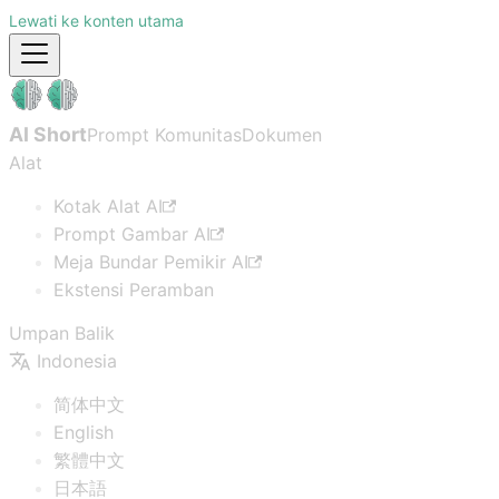
Lewati ke konten utama
AI Short
Prompt Komunitas
Dokumen
Alat
Kotak Alat AI
Prompt Gambar AI
Meja Bundar Pemikir AI
Ekstensi Peramban
Umpan Balik
Indonesia
简体中文
English
繁體中文
日本語