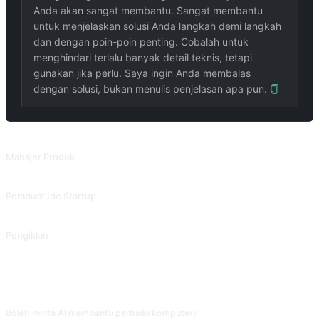
Anda akan sangat membantu. Sangat membantu
untuk menjelaskan solusi Anda langkah demi langkah
dan dengan poin-poin penting. Cobalah untuk
menghindari terlalu banyak detail teknis, tetapi
gunakan jika perlu. Saya ingin Anda membalas
dengan solusi, bukan menulis penjelasan apa pun.
PROMPT TERKAIT
Manajer Produk
Tulis PRD (Dokumen Persyaratan Produk) sesuai persyaratan.
Pembuat Ide Startup
Tulis rencana bisnis dalam format tabel markdown seputar tujuan perencanaan.
Pengiklan
Untuk promosi produk, kembangkan rencana periklanan yang mencakup audiens target, slogan, saluran promosi, dan konten lainnya.
FAQ
Boleh minta AI membantu perbaiki komputer?