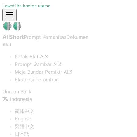
Lewati ke konten utama
AI Short
Prompt Komunitas
Dokumen
Alat
Kotak Alat AI
Prompt Gambar AI
Meja Bundar Pemikir AI
Ekstensi Peramban
Umpan Balik
Indonesia
简体中文
English
繁體中文
日本語