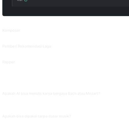
PROMPT TERKAIT
Komposer
Komposer.
Pemberi Rekomendasi Lagu
Pemberi Rekomendasi Lagu.
Rapper
Rapper.
FAQ
Apakah AI bisa menulis karya bergaya Bach atau Mozart?
AI bisa menggambarkan teknik tipikal komposer ini (counterpoint, bentuk rond
bisa menginspirasi proses kreatif, bukan produk akhir.
Apakah bisa dipakai tanpa dasar musik?
Bisa, tapi anggap outputnya sebagai pengenalan musik bukan komposisi langsun
langsung lompat ke 'tolong tulis sonata'.