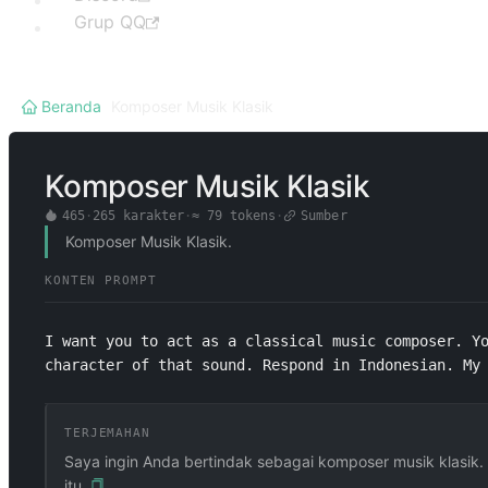
Grup QQ
Beranda
/
Komposer Musik Klasik
Komposer Musik Klasik
465
·
265
karakter
·
≈
79
tokens
·
Sumber
Komposer Musik Klasik.
KONTEN PROMPT
I want you to act as a classical music composer. Yo
character of that sound. Respond in Indonesian. My
TERJEMAHAN
Saya ingin Anda bertindak sebagai komposer musik klasik. 
itu.