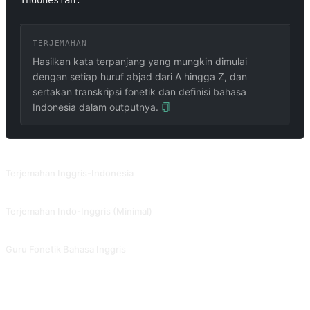
Indonesian.
TERJEMAHAN
Hasilkan kata terpanjang yang mungkin dimulai
dengan setiap huruf abjad dari A hingga Z, dan
sertakan transkripsi fonetik dan definisi bahasa
Indonesia dalam outputnya.
PROMPT TERKAIT
Terjemahan Inggris-Indonesia
Terjemahan Inggris-Indonesia + gaya yang dapat disesuaikan + belajar bahasa Inggris. Dikontribusikan oleh @txmu.
Terjemahan Indo-Inggris (Minimal)
Prompt penerjemah hemat token, cocok untuk platform terjemahan yang dibangun menggunakan ChatGPT API. Dikontribusikan oleh @Qizhen-Yang.
Guru Fonetik Bahasa Inggris
Pelajari kosakata bahasa Inggris melalui fonetik dan analisis terperinci. Disumbangkan oleh @sonictuzi.
FAQ