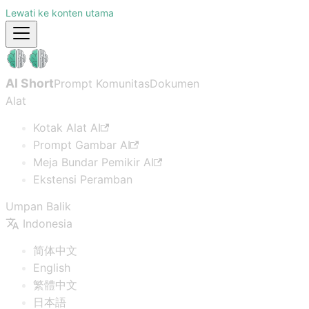
Lewati ke konten utama
AI Short
Prompt Komunitas
Dokumen
Alat
Kotak Alat AI
Prompt Gambar AI
Meja Bundar Pemikir AI
Ekstensi Peramban
Umpan Balik
Indonesia
简体中文
English
繁體中文
日本語