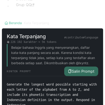
Grup QQ
Beranda
/
Kata Terpanjang
Kata Terpanjang
#
contribute
#
language
226
·
192
karakter
·
≈
56
tokens
Belajar bahasa Inggris yang menyenangkan, daftar
kata-kata panjang secara acak. Karena kondisi kata
terpanjang tidak jelas, setiap kata yang terdaftar akan
berbeda setiap saat. Dikontribusikan oleh @lxyntz.
Salin Prompt
KONTEN PROMPT
Generate the longest word possible starting with 
each letter of the alphabet from A to Z, and 
include its phonetic transcription and 
Indonesian definition in the output. Respond in 