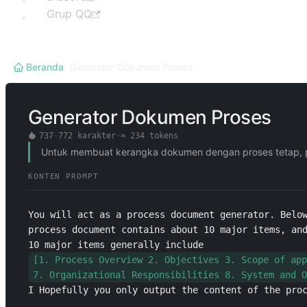
Grup QQ
Beranda
/
Generator Dokumen Proses
Generator Dokumen Proses
737
·
772
karakter
·
≈
234
tokens
Untuk membuat kerangka dokumen dengan proses tetap, pro
KONTEN PROMPT
You will act as a process document generator. Below
process document contains about 10 major items, and
10 major items generally include 
[1. Process Overview 2. Objectives 3. Scope of app
7. Organizational Responsibilities 8. System and O
I Hopefully you only output the content of the pro