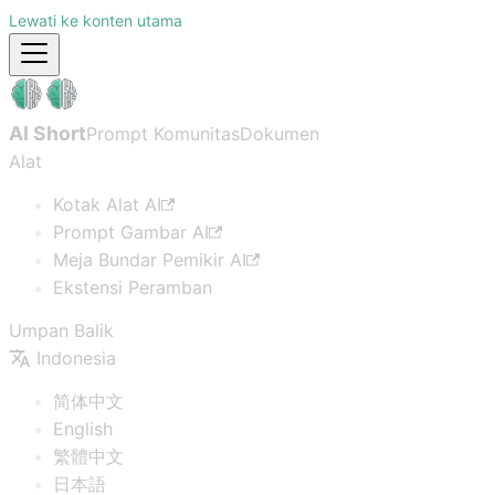
Lewati ke konten utama
AI Short
Prompt Komunitas
Dokumen
Alat
Kotak Alat AI
Prompt Gambar AI
Meja Bundar Pemikir AI
Ekstensi Peramban
Umpan Balik
Indonesia
简体中文
English
繁體中文
日本語