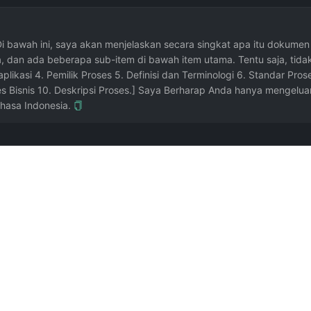
i bawah ini, saya akan menjelaskan secara singkat apa itu dokume
, dan ada beberapa sub-item di bawah item utama. Tentu saja, tidak
aplikasi 4. Pemilik Proses 5. Definisi dan Terminologi 6. Standar Pr
ses Bisnis 10. Deskripsi Proses.] Saya Berharap Anda hanya mengelu
hasa Indonesia.
pat merencanakan perjalanan Anda secara kasar. Dikontribusikan oleh @suaifu.
Disumbangkan oleh @皮蛋瘦肉周.
.