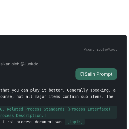
#
contribute
#
tool
usikan oleh @Junkdo.
Salin Prompt
that you can play it better. Generally speaking, a 
ourse, not all major items contain sub-items. The 
6. Related Process Standards (Process Interface) 
rocess Description.]
y first process document was 
[topik]