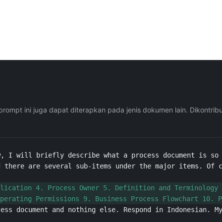
mpt ini juga dapat diterapkan pada jenis dokumen lain. Dikontrib
, I will briefly describe what a process document is so 
 there are several sub-items under the major items. Of c
lication 4. Process Owner 5. Definition and Terminology 
perating Permissions 9. Business Process Flowchart 10. P
cess document and nothing else. Respond in Indonesian. M