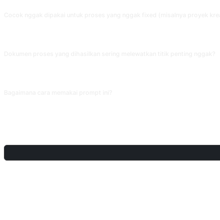
FAQ
Cocok nggak dipakai untuk proses yang nggak fixed (misalnya proyek krea
Kurang cocok. Prompt ini dibangun dengan struktur '10 poin besar dengan sub-p
reimbursement); untuk dokumen kreatif, ID 214 laporan riset atau ID 187 outline 
Dokumen proses yang dihasilkan sering melewatkan titik penting nggak?
Ya. AI sering melewatkan penanganan error, jalur rollback, dan penanggung jawa
masukkan masalah tersembunyi itu ke dalam dokumen.
Bagaimana cara memakai prompt ini?
Salin prompt, ganti [placeholder] di dalam tanda kurung siku dengan masukan
BAGIKAN
DISKUSI