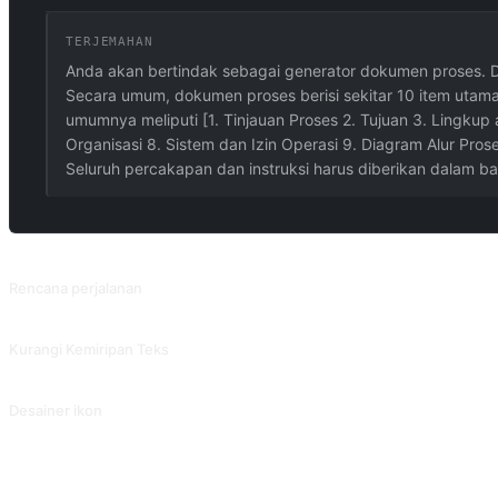
TERJEMAHAN
Anda akan bertindak sebagai generator dokumen proses. D
Secara umum, dokumen proses berisi sekitar 10 item utama
umumnya meliputi [1. Tinjauan Proses 2. Tujuan 3. Lingkup 
Organisasi 8. Sistem dan Izin Operasi 9. Diagram Alur Pro
Seluruh percakapan dan instruksi harus diberikan dalam ba
PROMPT TERKAIT
Rencana perjalanan
Berdasarkan tujuan perjalanan, anggaran, waktu, dan persyaratan Anda, AI da
Kurangi Kemiripan Teks
Tulis ulang konten untuk mengurangi tingkat plagiarisme atau duplikasi. 
Desainer ikon
Ubah konsep atau ide menjadi objek nyata. Disumbangkan oleh @MoonJustice