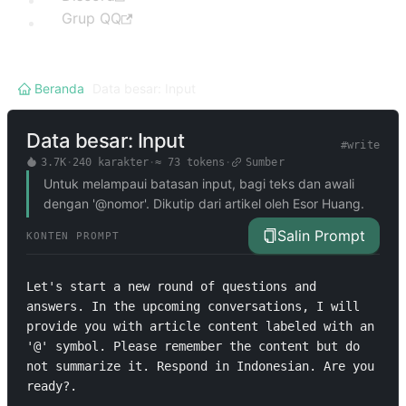
Grup QQ
Beranda
/
Data besar: Input
Data besar: Input
#
write
3.7K
·
240
karakter
·
≈
73
tokens
·
Sumber
Untuk melampaui batasan input, bagi teks dan awali
dengan '@nomor'. Dikutip dari artikel oleh Esor Huang.
Salin Prompt
KONTEN PROMPT
Let's start a new round of questions and 
answers. In the upcoming conversations, I will 
provide you with article content labeled with an 
'@' symbol. Please remember the content but do 
not summarize it. Respond in Indonesian. Are you 
ready?.