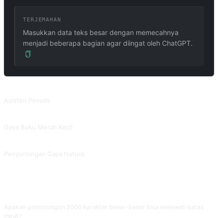
TERJEMAHAN
Masukkan data teks besar dengan memecahnya
menjadi beberapa bagian agar diingat oleh ChatGPT.
PROMPT TERKAIT
Asisten Penulis
Optimalkan tata bahasa, kejelasan, dan keringkasan kalimat dan artikel untuk meningkatkan keterbacaan.
Gaya Buku Merah Kecil
Tulis ulang teks menggunakan gaya emotikon yang mirip dengan Little Red Book.
Penyuntingan Gaya Nature
Poles sesuai dengan gaya Nature, atau berikan gaya penulisan untuk ditiru. Dikontribusikan oleh @Pfyuan77.
FAQ
Apakah pemotongan 2000 karakter benar-benar bisa melewati batas
input?