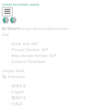
Lewati ke konten utama
AI Short
Prompt Komunitas
Dokumen
Alat
Kotak Alat AI
Prompt Gambar AI
Meja Bundar Pemikir AI
Ekstensi Peramban
Umpan Balik
Indonesia
简体中文
English
繁體中文
日本語