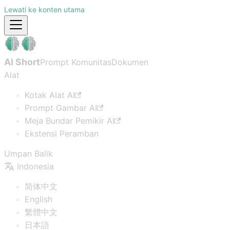
Lewati ke konten utama
AI Short
Prompt Komunitas
Dokumen
Alat
Kotak Alat AI
Prompt Gambar AI
Meja Bundar Pemikir AI
Ekstensi Peramban
Umpan Balik
Indonesia
简体中文
English
繁體中文
日本語