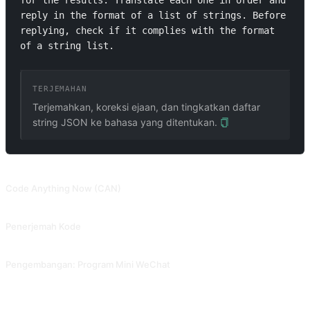
for the results. Translate each one in order and 
reply in the format of a list of strings. Before 
replying, check if it complies with the format 
of a string list.
TERJEMAHAN
Terjemahkan, koreksi ejaan, dan tingkatkan daftar
string JSON ke bahasa yang ditentukan.
PROMPT TERKAIT
Code Anything Now (CAN)
Biarkan ChatGPT mengajukan pertanyaan proaktif untuk memandu manusia dalam penulisan kode langkah demi langkah. Dikumpulkan dari Snackprompt, dibagikan oleh @fuxinsen.
Penerjemah Kode
Biarkan AI menjelaskan fungsi dari setiap baris kode. Dikontribusikan oleh @Tractor1928 dan @yiqiongwu.
Pengembangan: Program Mini WeChat
Bantu pengembangan program mini WeChat. Dikontribusikan oleh @gandli.