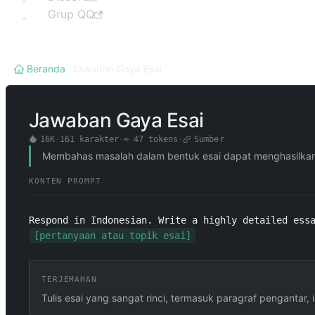
Grup QQ
Beranda
/
Jawaban Gaya Esai
Jawaban Gaya Esai
16K
·
161
karakter
·
≈
47
tokens
·
Sumber
Membahas masalah dalam bentuk esai dapat menghasilkan ja
KONTEN PROMPT
Respond in Indonesian. Write a highly detailed ess
[pertanyaan atau topik esai]
TERJEMAHAN
Tulis esai yang sangat rinci, termasuk paragraf pengantar, 