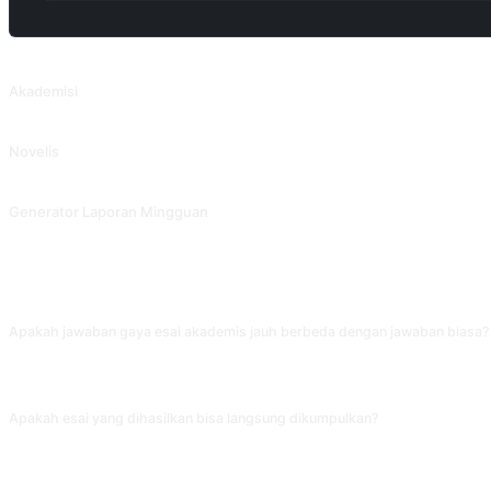
PROMPT TERKAIT
Akademisi
Menulis makalah akademis.
Novelis
Tulis cerita berdasarkan genre novel.
Generator Laporan Mingguan
Ekstrak poin-poin utama dari tugas kerja harian dan kembangkan dengan tepa
FAQ
Apakah jawaban gaya esai akademis jauh berbeda dengan jawaban biasa?
Perbedaannya jelas. Jawaban biasa cenderung meringkas poin utama, sedangk
pertanyaan sidang yang membutuhkan kedalaman berpikir, tapi tidak cocok untu
Apakah esai yang dihasilkan bisa langsung dikumpulkan?
Tidak bisa dianggap produk jadi. AI akan mengarang referensi dan data yang t
tidak ditandai oleh sistem pemeriksa plagiarisme.