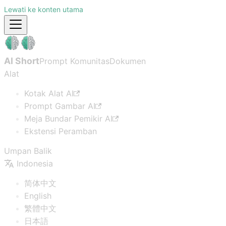
Lewati ke konten utama
AI Short
Prompt Komunitas
Dokumen
Alat
Kotak Alat AI
Prompt Gambar AI
Meja Bundar Pemikir AI
Ekstensi Peramban
Umpan Balik
Indonesia
简体中文
English
繁體中文
日本語