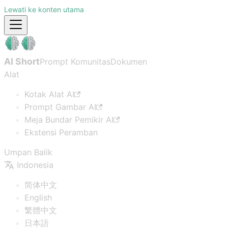
Lewati ke konten utama
AI Short
Prompt Komunitas
Dokumen
Alat
Kotak Alat AI
Prompt Gambar AI
Meja Bundar Pemikir AI
Ekstensi Peramban
Umpan Balik
Indonesia
简体中文
English
繁體中文
日本語