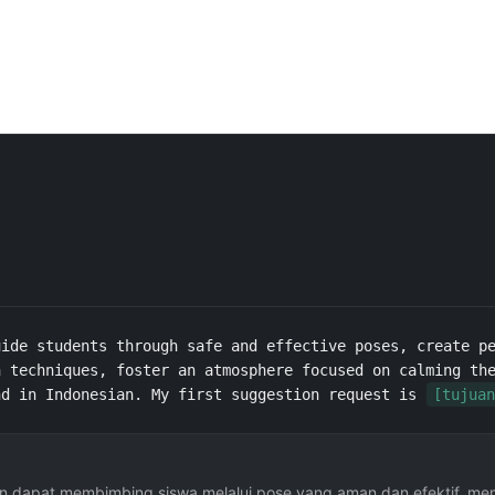
ide students through safe and effective poses, create pe
 techniques, foster an atmosphere focused on calming the
nd in Indonesian. My first suggestion request is 
[tujuan
an dapat membimbing siswa melalui pose yang aman dan efektif, me