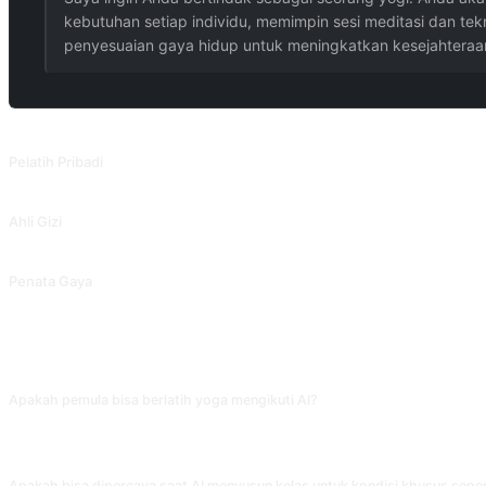
kebutuhan setiap individu, memimpin sesi meditasi dan t
penyesuaian gaya hidup untuk meningkatkan kesejahteraan
PROMPT TERKAIT
Pelatih Pribadi
Kembangkan rencana kebugaran berdasarkan tinggi, berat, usia, dan metrik la
Ahli Gizi
Ahli Gizi
Penata Gaya
Penata Gaya Pribadi
FAQ
Apakah pemula bisa berlatih yoga mengikuti AI?
Bisa berlatih pose dasar seperti pose anak, anjing menunduk, pose gunung. Tap
seringnya muncul di pose dasar yang 'terlihat gampang tapi dilakukan salah'.
Apakah bisa dipercaya saat AI menyusun kelas untuk kondisi khusus sepe