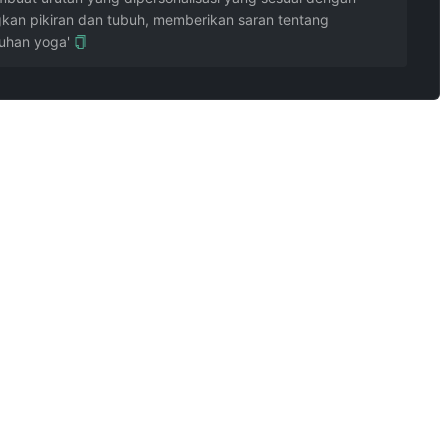
kan pikiran dan tubuh, memberikan saran tentang
uhan yoga'
 tidak bisa melihat apakah postur kamu salah. Cedera sendi dan tulang belakang