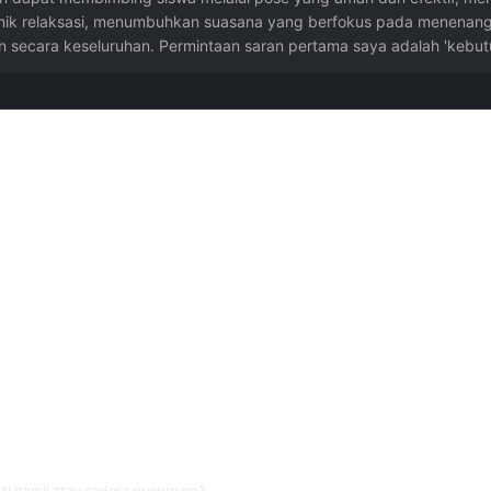
eknik relaksasi, menumbuhkan suasana yang berfokus pada menenang
 secara keseluruhan. Permintaan saran pertama saya adalah 'kebut
innya.
i pose headstand, puntiran, dan pose sulit harus ada guru asli yang menjaga. AI
rti hamil atau cedera punggung?