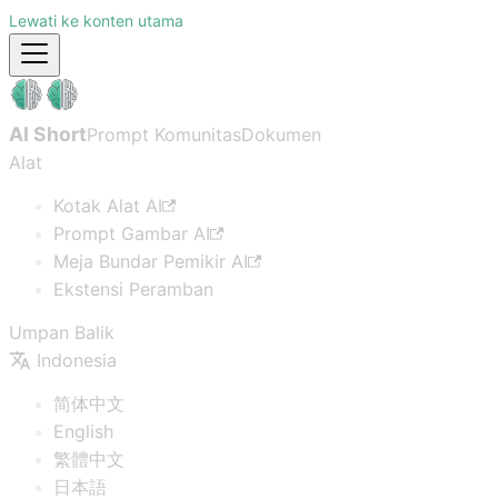
Lewati ke konten utama
AI Short
Prompt Komunitas
Dokumen
Alat
Kotak Alat AI
Prompt Gambar AI
Meja Bundar Pemikir AI
Ekstensi Peramban
Umpan Balik
Indonesia
简体中文
English
繁體中文
日本語