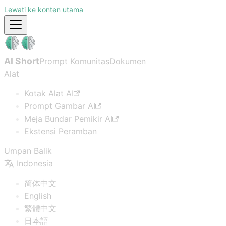
Lewati ke konten utama
AI Short
Prompt Komunitas
Dokumen
Alat
Kotak Alat AI
Prompt Gambar AI
Meja Bundar Pemikir AI
Ekstensi Peramban
Umpan Balik
Indonesia
简体中文
English
繁體中文
日本語