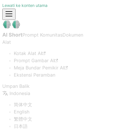
Lewati ke konten utama
AI Short
Prompt Komunitas
Dokumen
Alat
Kotak Alat AI
Prompt Gambar AI
Meja Bundar Pemikir AI
Ekstensi Peramban
Umpan Balik
Indonesia
简体中文
English
繁體中文
日本語