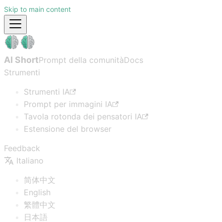
Skip to main content
AI Short
Prompt della comunità
Docs
Strumenti
Strumenti IA
Prompt per immagini IA
Tavola rotonda dei pensatori IA
Estensione del browser
Feedback
Italiano
简体中文
English
繁體中文
日本語