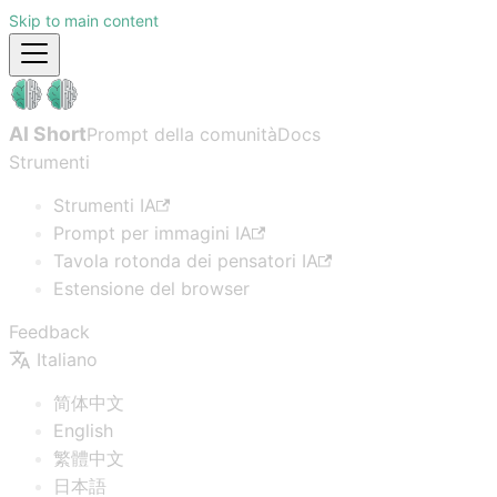
Skip to main content
AI Short
Prompt della comunità
Docs
Strumenti
Strumenti IA
Prompt per immagini IA
Tavola rotonda dei pensatori IA
Estensione del browser
Feedback
Italiano
简体中文
English
繁體中文
日本語