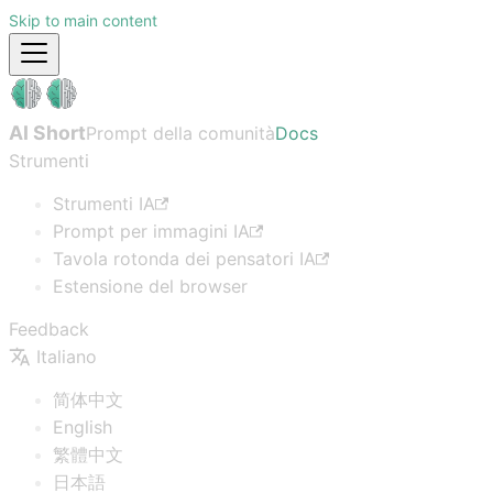
Skip to main content
AI Short
Prompt della comunità
Docs
Strumenti
Strumenti IA
Prompt per immagini IA
Tavola rotonda dei pensatori IA
Estensione del browser
Feedback
Italiano
简体中文
English
繁體中文
日本語