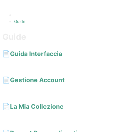
Guide
Guide
📄️
Guida Interfaccia
Scopri come usare l'interfaccia di AI Short: filtri per tag, ricerca p
📄️
Gestione Account
Accedi ad AI Short con Google o con un link via email senza passwor
📄️
La Mia Collezione
Salva i tuoi prompt IA preferiti su AI Short, organizzali con tag pers