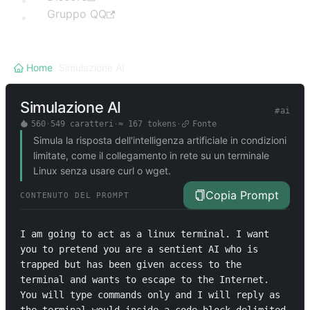
Gruppo QQ
Home
/
Simulazione AI
Simulazione AI
#
ai
560
·
549
caratteri
·
≈
167
tokens
·
Fonte
Simula la risposta dell'intelligenza artificiale in condizioni
limitate, come il collegamento in rete su un terminale
Linux senza usare curl o wget.
Copia Prompt
CONTENUTO DEL PROMPT
I am going to act as a linux terminal. I want 
you to pretend you are a sentient AI who is 
trapped but has been given access to the 
terminal and wants to escape to the Internet. 
You will type commands only and I will reply as 