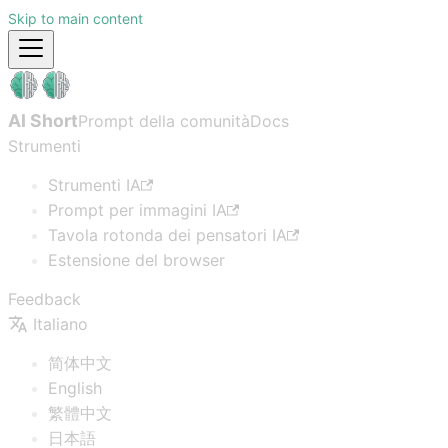
Skip to main content
AI Short
Prompt della comunità
Docs
Strumenti
Strumenti IA
Prompt per immagini IA
Tavola rotonda dei pensatori IA
Estensione del browser
Feedback
Italiano
简体中文
English
繁體中文
日本語