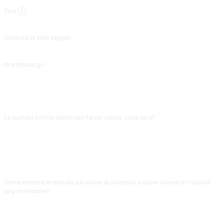
Tesi ①
Scrivere documenti informativi e convincenti basati sull'argomento.
risposta in stile saggio
Discutendo le domande in formato saggio si ottengono risposte coerenti, strutturate e di qualità superiore.
drammaturgo
Esportare i romanzi in base al tipo di storia, ad esempio fantasy, romantica o storica.
FAQ
Le battute scritte dall'AI non fanno ridere, cosa fare?
Aggiungi «usa humour osservazionale, chiudi con contrasto, autoironia o
finali inaspettati, vietati giochi di parole foneticamente forzati e barzellette
piatte». L'AI segue di default la strada sicura delle battute scontate;
specificare tipo di umorismo e zone off-limits migliora visibilmente la qualità
del materiale.
Come rendere le battute più vicine al contesto italiano invece di tradurre
gag americane?
Specifica esplicitamente «usa esempi del contesto italiano (delivery,
metropolitana, lavoro d'ufficio), niente riferimenti a New York o Starbucks».