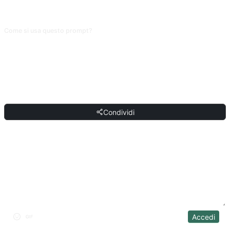
Senza indicazioni i temi generati sono spesso dettagli di vita americana e il
pubblico italiano non risuonerà.
Come si usa questo prompt?
Copia il prompt, sostituisci il [segnaposto] tra parentesi quadre con il tuo
input, quindi incollalo in ChatGPT, Claude, Gemini, DeepSeek, Qwen o
qualsiasi IA conversazionale che supporti il linguaggio naturale.
CONDIVIDI
Condividi
DISCUSSIONE
Accedi