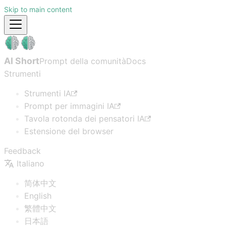
Skip to main content
AI Short
Prompt della comunità
Docs
Strumenti
Strumenti IA
Prompt per immagini IA
Tavola rotonda dei pensatori IA
Estensione del browser
Feedback
Italiano
简体中文
English
繁體中文
日本語