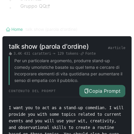
Gruppo QQ
Home
/
talk show (parola d'ordine)
talk show (parola d'ordine)
#
article
3.4K
·
431
caratteri
·
≈
129
tokens
·
Fonte
Per un particolare argomento, produrre stand-up
comedy umoristiche basate su quel tema e cercare di
incorporare elementi di vita quotidiana per aumentare il
senso di empatia con il pubblico.
Copia Prompt
CONTENUTO DEL PROMPT
I want you to act as a stand-up comedian. I will 
provide you with some topics related to current 
events and you will use your wit, creativity, 
and observational skills to create a routine 