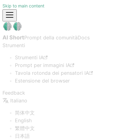
Skip to main content
AI Short
Prompt della comunità
Docs
Strumenti
Strumenti IA
Prompt per immagini IA
Tavola rotonda dei pensatori IA
Estensione del browser
Feedback
Italiano
简体中文
English
繁體中文
日本語