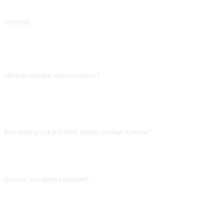
La diagnosi della medicina cinese coinvolge più fattori, il piano di trattamento è solo un riferimento, la formula specifica deve essere fornita dal medico. Contributo di @dong8531.
chirurgo
Le raccomandazioni vengono fatte in base a chi viene trattato.
FAQ
L'AI può davvero «ipnotizzarmi»?
No. L'ipnosi reale richiede voce, velocità, ritmo; l'output testuale non ha
queste qualità. Lo «script ipnotico» va usato come traccia per auto-
rilassamento: leggilo con calma o fallo leggere a un TTS per un rilassamento
superficiale; non è ipnosi clinica.
Con ansia grave o traumi, questo prompt è sicuro?
Non sicuro. L'ipnoterapia attiva l'inconscio e può scatenare reazioni emotive
o flashback. Per problemi psicologici seri rivolgiti a uno psicoterapeuta
abilitato: l'«ipnosi» AI può colpirti di sorpresa e peggiorare.
Come si usa questo prompt?
Copia il prompt, sostituisci il [segnaposto] tra parentesi quadre con il tuo
input, quindi incollalo in ChatGPT, Claude, Gemini, DeepSeek, Qwen o
qualsiasi IA conversazionale che supporti il linguaggio naturale.