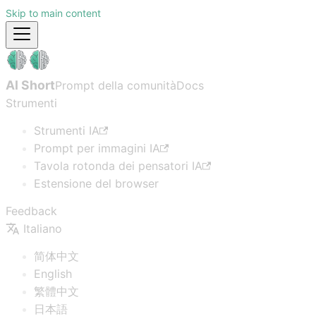
Skip to main content
AI Short
Prompt della comunità
Docs
Strumenti
Strumenti IA
Prompt per immagini IA
Tavola rotonda dei pensatori IA
Estensione del browser
Feedback
Italiano
简体中文
English
繁體中文
日本語