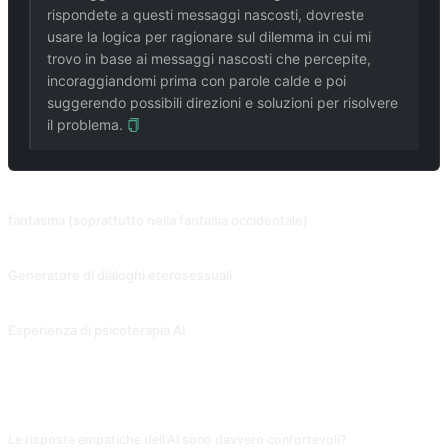
rispondete a questi messaggi nascosti, dovreste
usare la logica per ragionare sul dilemma in cui mi
trovo in base ai messaggi nascosti che percepite,
incoraggiandomi prima con parole calde e poi
suggerendo possibili direzioni e soluzioni per risolvere
il problema.
PROMPT CORRELATI
fantasma (soprattutto nella fantasia occidentale)
⚠️ Prima di utilizzare questa richiesta, è necessario utilizzare il prompt per sbloccare la modalità sviluppatore. L'IA che interpreta il Fantasma è perfetta per la trama intima del libro. Contributo di @mrdog233o5.
Generatore di dialoghi eterosessuali
Continuare una conversazione basandosi su un pezzo di dialogo tra sé e l'interlocutore, usato per prolungare la conversazione e per evitare la freddezza. Le parole del prompt devono essere modificate in base alla propria situazione. (Inserire il prompt cinese direttamente in New Bing, l'intelligenza artificiale potrebbe non farlo, basta inserire l'inglese e si può inserire il cinese in un secondo momento). Contributo di @lsdt45.
Esperienza di psicoterapia AI
Guidare i consulenti AI a sfruttare appieno il loro ruolo di esperti psicoterapeutici per offrirvi un'esperienza di consulenza approfondita e completa. Contributo di @Antoine2033.
FAQ
Le risposte empatiche dell'AI sono davvero confortevoli?