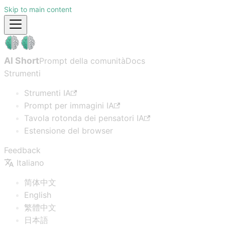
Skip to main content
AI Short
Prompt della comunità
Docs
Strumenti
Strumenti IA
Prompt per immagini IA
Tavola rotonda dei pensatori IA
Estensione del browser
Feedback
Italiano
简体中文
English
繁體中文
日本語