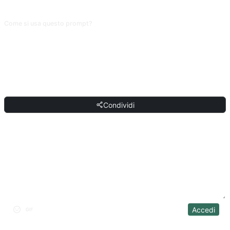
non ha da dove partire.
Come si usa questo prompt?
Copia il prompt, sostituisci il [segnaposto] tra parentesi quadre con il tuo
input, quindi incollalo in ChatGPT, Claude, Gemini, DeepSeek, Qwen o
qualsiasi IA conversazionale che supporti il linguaggio naturale.
CONDIVIDI
Condividi
DISCUSSIONE
Accedi