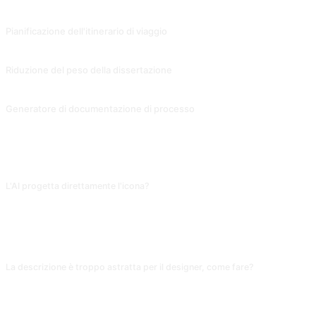
PROMPT CORRELATI
Pianificazione dell'itinerario di viaggio
Pianificazione approssimativa in base alla destinazione del viaggio, al budget, al tempo e alle esigenze. Contributo di @suaifu.
Riduzione del peso della dissertazione
Contributo di @SkinnyEggsLeanMeatWeek.
Generatore di documentazione di processo
Genera schemi per documenti a flusso fisso, usati anche per altri tipi di documenti. Contributo di @junkdo.
FAQ
L'AI progetta direttamente l'icona?
Dà solo descrizioni testuali (tipo «lampadina blu con ingranaggio inserito»);
non produce grafica. Usala poi su DALL-E/Midjourney o passala a un
designer. Per chi non ha pensiero visivo, aiuta a passare da astratto a
concreto.
La descrizione è troppo astratta per il designer, come fare?
Aggiungi «fornisci 3 combinazioni di elementi visivi, colore principale (HEX),
forma consigliata (bordi arrotondati/triangolo/astratto), elementi vietati».
Senza questi vincoli l'AI si ferma al cliché «moderno minimale» e il designer