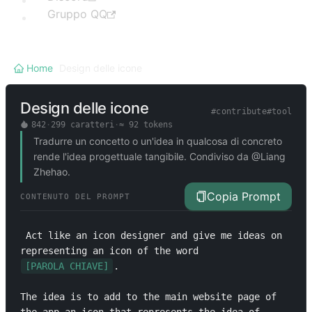
Gruppo QQ
Home
/
Design delle icone
Design delle icone
#
contribute
#
tool
842
·
299
caratteri
·
≈
92
tokens
Tradurre un concetto o un'idea in qualcosa di concreto
rende l'idea progettuale tangibile. Condiviso da @Liang
Zhehao.
Copia Prompt
CONTENUTO DEL PROMPT
 Act like an icon designer and give me ideas on 
representing an icon of the word 
[PAROLA CHIAVE]
.

The idea is to add to the main website page of 