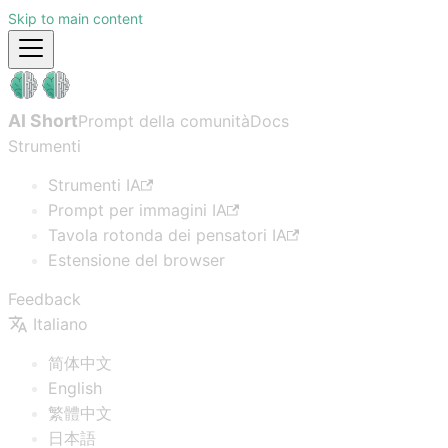
Skip to main content
AI Short
Prompt della comunità
Docs
Strumenti
Strumenti IA
Prompt per immagini IA
Tavola rotonda dei pensatori IA
Estensione del browser
Feedback
Italiano
简体中文
English
繁體中文
日本語