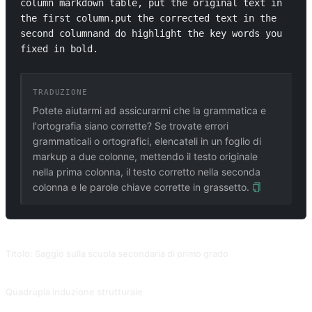
column markdown table, put the original text in 
the first column.put the corrected text in the 
second columnand do highlight the key words you 
fixed in bold.
TRADUZIONE
Potete aiutarmi ad assicurarmi che la grammatica e
l'ortografia siano corrette? Se trovate errori
grammaticali o ortografici, elencateli in un foglio di
markup a due colonne, mettendo il testo originale
nella prima colonna, il testo corretto nella seconda
colonna e le parole chiave corrette in grassetto.
PROMPT CORRELATI
Titolo: Saggio sulla scuola secondaria di primo grado
Dopo aver eseguito questo prompt, digitate "Converti questi in un saggio" per vedere se il saggio funziona meglio. Contributo di @Qizhen-Yang.
Quadrupla induzione strutturale
Un riassunto a più livelli dell'articolo viene sintetizzato e può essere utilizzato anche per spiegare parole e frasi e fare associazioni. Contributo di @ergf991. (C'è una grande differenza tra la versione inglese e quella cinese di questo prompt, per favore cambiate lingua se dovete usare la versione inglese).