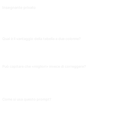
Insegnante privato
Contributo di @EmmmmmmaWWWWW.
FAQ
Qual è il vantaggio della tabella a due colonne?
Molto più visuale di «un paragrafo con gli errori». Vedi a colpo d'occhio
«originale vs corretto», ideale per archiviare errori da studente. Salva in
Notion come errori personali; rivisitarlo nel tempo dà evidenza del progresso.
Può capitare che «migliori» invece di correggere?
Il prompt dice «solo correzione», ma il modello talvolta rifinisce. Se vedi
modifiche non grammaticali (sostituzione sinonimi), ripristina l'originale. Per
essere severo aggiungi «se non ci sono errori grammaticali, restituisci
l'originale tale e quale, senza sostituire».
Come si usa questo prompt?
Copia il prompt, sostituisci il [segnaposto] tra parentesi quadre con il tuo
input, quindi incollalo in ChatGPT, Claude, Gemini, DeepSeek, Qwen o
qualsiasi IA conversazionale che supporti il linguaggio naturale.