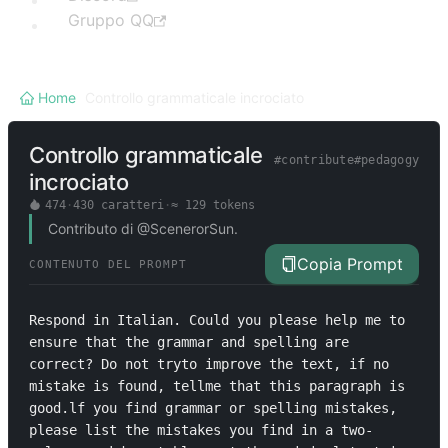
Gruppo QQ
Home
/
Controllo grammaticale incrociato
Controllo grammaticale
#
contribute
#
pedagogy
incrociato
474
·
430
caratteri
·
≈
129
tokens
Contributo di @ScenerorSun.
Copia Prompt
CONTENUTO DEL PROMPT
Respond in Italian. Could you please help me to 
ensure that the grammar and spelling are 
correct? Do not tryto improve the text, if no 
mistake is found, tellme that this paragraph is 
good.lf you find grammar or spelling mistakes, 
please list the mistakes you find in a two-