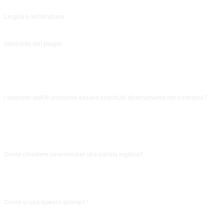
Lingua e letteratura
Analisi e interpretazioni di opere letterarie, con la loro provenienza e influenza.
controllo del plagio
Determina se la frase inserita esiste nel database di ChatGPT.
FAQ
I sinonimi dell'AI possono essere sostituiti direttamente nel contesto?
Non sempre. Per «felice» i sinonimi includono «giulivo» (scritto), «figo» (troppo
informale per contesti formali). Aggiungi «fornisci 3 sinonimi ciascuno per
registri formale/scritto/colloquiale/slang, con una frase esempio per ognuno»:
è molto più utile di un elenco piatto.
Come chiedere sinonimi per una parola inglese?
Usa direttamente l'inglese nell'input, tipo «more of happy». In input in italiano
l'AI dà spesso sinonimi italiani; se vuoi solo sinonimi inglesi scrivi alla fine
«Please provide English synonyms only» e l'output sarà più stabile.
Come si usa questo prompt?
Copia il prompt, sostituisci il [segnaposto] tra parentesi quadre con il tuo