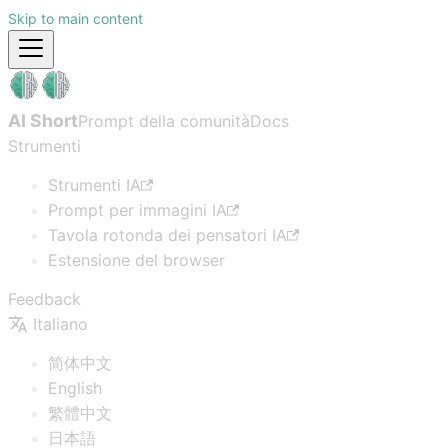
Skip to main content
AI Short
Prompt della comunità
Docs
Strumenti
Strumenti IA
Prompt per immagini IA
Tavola rotonda dei pensatori IA
Estensione del browser
Feedback
Italiano
简体中文
English
繁體中文
日本語