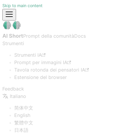
Skip to main content
AI Short
Prompt della comunità
Docs
Strumenti
Strumenti IA
Prompt per immagini IA
Tavola rotonda dei pensatori IA
Estensione del browser
Feedback
Italiano
简体中文
English
繁體中文
日本語