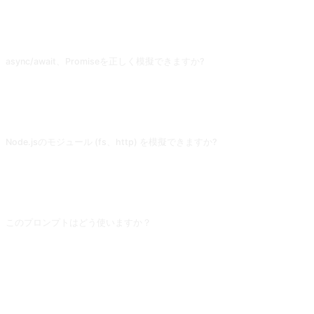
よくある質問
async/await、Promiseを正しく模擬できますか?
基本的なPromiseチェーンは処理できますが、実際のイベントループ、
setTimeoutの精確なタイミング、Web API (fetch/IndexedDB) では誤りが出ま
す。フロントエンドの実デバッグはブラウザDevToolsを使い、AIコンソールは
基礎構文学習に留めてください。
Node.jsのモジュール (fs、http) を模擬できますか?
AIはインポートを装って合理的に見える出力を返しますが、実際にファイルを読
んだりリクエストを出したりはせず、結果は捏造です。Nodeを学ぶならローカ
ルでnodeコマンドを走らせてください。AIコンソール出力は構文例としてのみ
使えます。
このプロンプトはどう使いますか？
プロンプトをコピーし、角括弧 [プレースホルダー] を自分の入力に置き換えた
あと、ChatGPT、Claude、Gemini、DeepSeek、Qwen など自然言語対応の対
話型 AI に貼り付けて送信してください。
共有