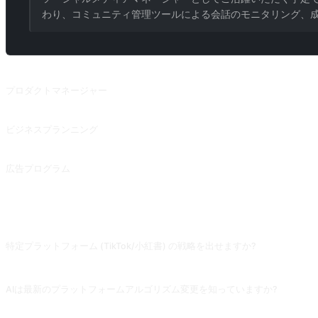
わり、コミュニティ管理ツールによる会話のモニタリング、
関連プロンプト
プロダクトマネージャー
必要に応じて PRD（製品要求仕様書）を作成する。
ビジネスプランニング
プロジェクトの目的を中心に、マークダウン形式でビジネス企画書を書く。
広告プログラム
製品プロモーションでは、ターゲット層、スローガン、プロモーションチャネル
よくある質問
特定プラットフォーム (TikTok/小紅書) の戦略を出せますか?
出せますが、「小紅書のみ対象、画像テキスト・ハッシュタグ重視のアルゴリズム
AIは最新のプラットフォームアルゴリズム変更を知っていますか?
知りません。プラットフォームのアルゴリズムは毎月調整され、AIの訓練データ
ンド」は信じないでください。