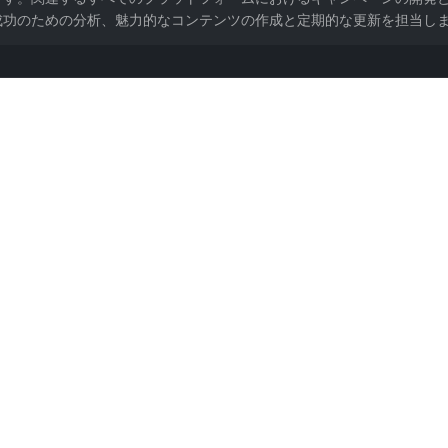
成功のための分析、魅力的なコンテンツの作成と定期的な更新を担当し
などを含む広告計画を策定する。
偏向を考慮」と明示してください。指定しないと一般論 (投稿多め、エンゲージ、デ
は6〜12ヶ月遅れます。コンテンツ企画の枠組み作りには使えますが、現在のアルゴ