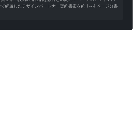
網羅したデザインパートナー契約書案を約 1～4 ページ分書
項は訴訟時に大きな損失をもたらし、AIは法的責任を負えません。