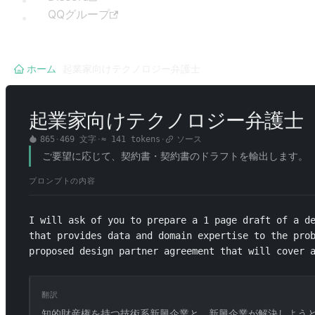
QQグループ
ホーム
/
起業家向けテクノロジー弁護士
起業家向けテクノロジー弁護士
865
·
469
文字
·
≈
141
tokens
·
ソース
ご要望に応じて、契約書・契約書のドラフトを輸出します。
プロンプトの内容
I will ask of you to prepare a 1 page draft of a de
that provides data and domain expertise to the prob
proposed design partner agreement that will cover 
翻訳
知的財産権を持つ技術系新興企業と、新興企業が解決しようと