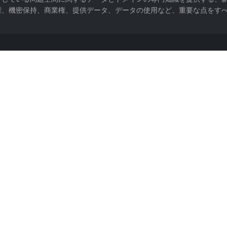
、機密保持、商業権、提供データ、データの使用など、重要な点をすべて
JJ 氏の寄稿。
争解決、知的財産帰属) は必ず弁護士に審査してもらってください。漏れや曖昧な条