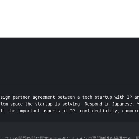
sign partner agreement between a tech startup with IP an
lem space the startup is solving. Respond in Japanese. Y
all the important aspects of IP, confidentiality, commer
している問題空間に関するデータとドメインの専門知識を提供する、新興