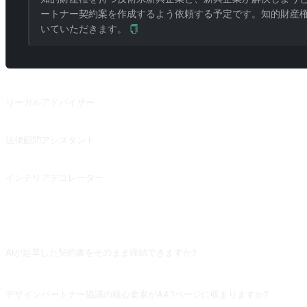
ートナー契約案を作成するよう依頼する予定です。知的財産権
いていただきます。
関連プロンプト
リーガルアドバイザー
リーガルアドバイザー
法律顧問アシスタント
Roy Cohnxj 氏のキュー・ワード「Mr Ray Lewis - V2.6.2」に言及した@zhaox
インテリアデコレーター
インテリアデコレーター
よくある質問
AIが起草した契約書をそのまま締結できますか?
絶対にできません。AIの契約枠組みは使えますが、具体条項 (権利義務分担、紛
デザインパートナー協議の核心要素がA4 1ページに収まりますか?