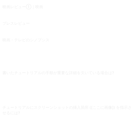
映画レビュー①｜映画
映画をプロット、演技、撮影、演出、音楽などの観点からレビューする。
プレスレビュー
ニュースやテーマについて、その解決策や問題意識について話し合う。
映画・テレビのシノプシス
指定されたテレビシリーズや映画の内容を、クリエイティブの背景や制作チーム、プロットなど、さまざまな観点から紹介する。zhuxingy1 さんの投稿より。
よくある質問
書いたチュートリアルの手順が重要な詳細を欠いている場合は?
タスクに「読者はゼロ知識と想定し、各ステップに前提条件・具体操作・期待さ
れる結果・失敗時のリカバリ手段を含めてください」と明示してください。これ
がないとAIは「どのキーを押す」「どこをクリックする」といった鍵となる動作
を飛ばし、初心者はそこで詰まります。
チュートリアルにスクリーンショットの挿入箇所 ([ここに画像]) を指示さ
せるには?
「各重要操作ステップの後に [スクリーンショット:ここに表示すべき画面の説
明] と注記してください」と追加してください。AIは実際に画像を出せません
が、挿入箇所と推奨内容を示してくれるので、後で自分で画像を補う際に本文を