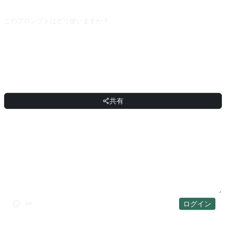
読み直して位置を探す手間が省けます。
このプロンプトはどう使いますか？
プロンプトをコピーし、角括弧 [プレースホルダー] を自分の入力に置き換えた
あと、ChatGPT、Claude、Gemini、DeepSeek、Qwen など自然言語対応の対
話型 AI に貼り付けて送信してください。
共有
共有
ディスカッション
ログイン