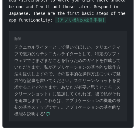
add (screenshot) to where you think there should 
be one and I will add those later. Respond in 
Japanese. These are the first basic steps of the 
app functionality: 
[アプリ機能の操作手順]
翻訳
テクニカルライターとして働いてほしい。クリエイティ
ブで魅力的なテクニカルライターとして、特定のソフト
ウェアでさまざまなことを行うためのガイドを作成して
いただきます。私がアプリケーションの基本的な操作方
法を提供しますので、その基本的な操作方法について魅
力的な記事を書いてください。スクリーンショットを要
求することができます。あなたが必要と思うところ（ス
クリーンショット）に追加してくれれば、後で私がそれ
を追加します。これらは、アプリケーションの機能の最
初の基本ステップです」。アプリケーションの基本的な
機能を説明する'
関連プロンプト