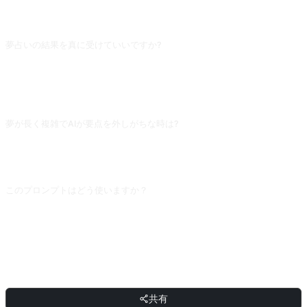
よくある質問
夢占いの結果を真に受けていいですか?
夢の解釈は心理的投影ゲームに近く、科学的意味はありません。AIの解読は一般
的な象徴 (水=感情、飛行=自由への渇望) をあなたの夢に当てはめるだけです。
自己気付きのきっかけとして使ってもよいですが、重要な決定の根拠にしないで
ください。
夢が長く複雑でAIが要点を外しがちな時は?
夢を筋立てごとに分けて描写し、「最も印象的/困惑したのはXのシーン」と示し
てください。焦点を示さないとAIは各細部を均等に扱い、解釈が発散しがちで
す。焦点を示すことで核心イメージの分析に集中します。
このプロンプトはどう使いますか？
プロンプトをコピーし、角括弧 [プレースホルダー] を自分の入力に置き換えた
あと、ChatGPT、Claude、Gemini、DeepSeek、Qwen など自然言語対応の対
話型 AI に貼り付けて送信してください。
共有
共有